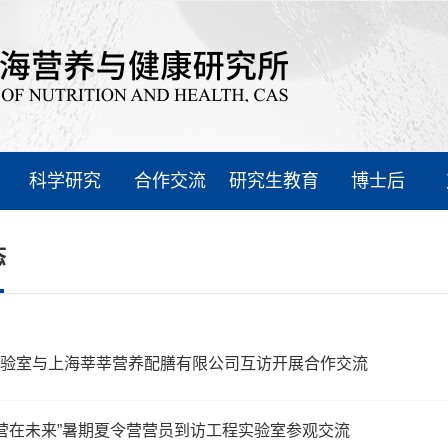
科学研究
合作交流
研究生教育
博士后
态
验室与上海莘莘营养配膳有限公司互访开展合作交流
6“营在未来”暑期夏令营营员到访工程实验室参观交流