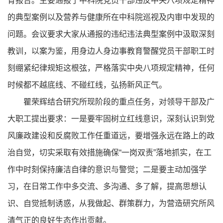
育报告。主要通报了中科院党员干部违反中央八项规定精神
的典型案例以及营养与健康所在中科院巡视及内审中发现的
问题。会议要求大家从通报的违纪违法典型案例中汲取深刻
教训，以案为鉴，用身边人身边事教育警醒党员干部职工时
刻绷紧纪律规矩这根弦，严格落实中央八项规定精神，任何
时候都不越底线、不碰红线，弘扬新风正气。
瞿荣辉结合研究所现阶段的重点任务，对领导干部及广
大职工提出要求：一是要牢固树立红线意识，深刻认识到党
风廉政建设和反腐败工作任重道远，要增强永远在路上的政
治自觉，切实采取有效措施确保“一岗双责”落地抓实，在工
作中时刻保持廉洁自律的意识与警觉；二是要主动加强学
习，在日常工作中多交流、多沟通、多了解，提高思想认
识、自觉抵制诱惑，从我做起、群策群力，为营造研究所风
清气正的良好生态作出贡献。