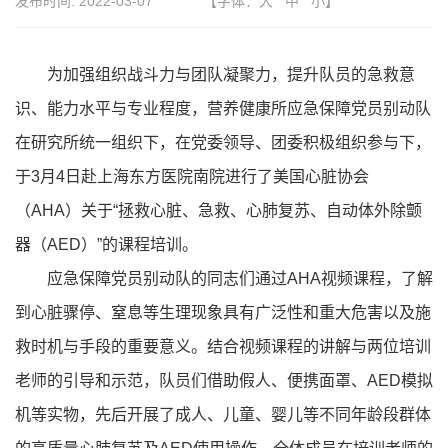
发布时间:
2022-03-07
【字体：
大
中
小
】
为加强组织战斗力与团队凝聚力，提升队员的急救意
识、能力水平与专业程度，营养健康所应急保障党员别动队
在研究所统一组织下，在党委领导、团委积极组织参与下，
于3月4日赴上海东方医院南院进行了美国心脏协会
（AHA）关于“拯救心脏、急救、心肺复苏、自动体外除颤
器（AED）”的课程培训。
应急保障党员别动队的同志们通过AHA视频课程，了解
到心脏骤停、窒息等生理现象具有广泛性和重大危害以及施
救时机与手段的重要意义。结合视频课程的讲解与两位培训
老师的引导和示范，队员们借助假人、便携面罩、AED模拟
机等实物，先后开展了成人、儿童、婴儿等不同年龄段群体