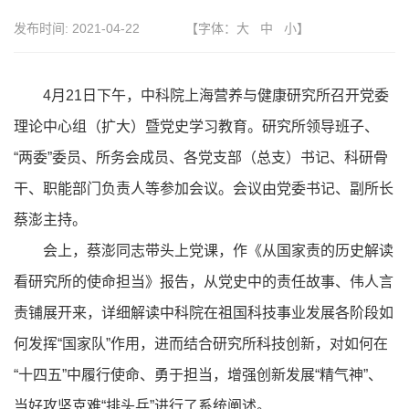
发布时间:
2021-04-22
【字体：
大
中
小
】
4月21日下午，中科院上海营养与健康研究所召开党委
理论中心组（扩大）暨党史学习教育。研究所领导班子、
“两委”委员、所务会成员、各党支部（总支）书记、科研骨
干、职能部门负责人等参加会议。会议由党委书记、副所长
蔡澎主持。
会上，蔡澎同志带头上党课，作《从国家责的历史解读
看研究所的使命担当》报告，从党史中的责任故事、伟人言
责铺展开来，详细解读中科院在祖国科技事业发展各阶段如
何发挥“国家队”作用，进而结合研究所科技创新，对如何在
“十四五”中履行使命、勇于担当，增强创新发展“精气神”、
当好攻坚克难“排头兵”进行了系统阐述。