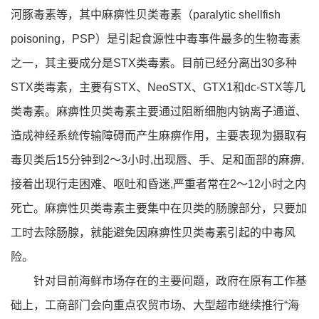
河豚毒素等，其中麻痹性贝类毒素（paralytic shellfish
poisoning，PSP）是引起食源性中毒事件最多的生物毒素
之一，其主要成分是STX类毒素。目前已经分离出30多种
STX类毒素，主要有STX、NeoSTX、GTX1和dc-STX等几
类毒素。麻痹性贝类毒素主要通过阻断细胞内钠离子通道、
造成神经系统传输障碍而产生麻痹作用，主要表现为摄取有
毒贝类后15分钟到2～3小时,出现唇、手、足和面部的麻痹,
接着出现行走困难、呕吐和昏迷,严重者常在2～12小时之内
死亡。麻痹性贝类毒素主要集中在贝类的肠腺部分，只要加
工时去除肠腺，就能避免因麻痹性贝类毒素引起的中毒风
险。
针对目前海鲜市场存在的主要问题，政府在原有工作基
础上，工商部门会向重点农贸市场、大型超市继续推行“海