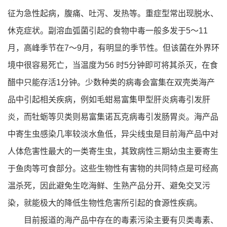
征为急性起病，腹痛、吐泻、发热等。重症型常出现脱水、
休克症状。副溶血弧菌引起的食物中毒一般多发于5～11
月，高峰季节在7～9月，有明显的季节性。但该菌在外界环
境中很容易死亡，当温度为56 时5分钟即可将其杀灭，在食
醋中只能存活1分钟。少数种类的病毒会富集在双壳类海产
品中引起相关疾病，例如毛蚶易富集甲型肝炎病毒引发肝
炎，而牡蛎等贝类则易富集诺瓦克病毒引发肠胃炎。海产品
中寄生虫感染几率较淡水鱼低，异尖线虫是目前海产品中对
人体危害性最大的一类寄生虫，其致病性三期幼虫主要寄生
于鱼肉等可食部分。这些生物性有害物的共同特点是可经高
温杀死，因此避免生吃海鲜、生熟产品分开、避免交叉污
染，就能极大的降低生物性危害所引起的食源性疾病。
目前报道的海产品中存在的毒素污染主要有贝类毒素、