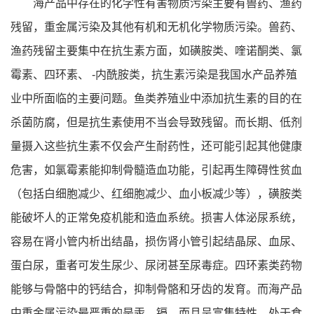
海产品中存在的化学性有害物质污染主要有兽药、渔药
残留，重金属污染及其他有机和无机化学物质污染。兽药、
渔药残留主要集中在抗生素方面，如磺胺类、喹诺酮类、氯
霉素、四环素、 -内酰胺类，抗生素污染是我国水产品养殖
业中所面临的主要问题。鱼类养殖业中添加抗生素的目的在
杀菌防腐，但是抗生素使用不当会导致残留。而长期、低剂
量摄入这些抗生素不仅会产生耐药性，还可能引起其他健康
危害，如氯霉素能抑制骨髓造血功能，引起再生障碍性贫血
（包括白细胞减少、红细胞减少、血小板减少等），磺胺类
能破坏人的正常免疫机能和造血系统。损害人体泌尿系统，
容易在肾小管内析出结晶，损伤肾小管引起结晶尿、血尿、
蛋白尿，重者可发生尿少、尿闭甚至尿毒症。四环素类药物
能够与骨骼中的钙结合，抑制骨骼和牙齿的发育。而海产品
中重金属污染最严重的是汞、镉，而且呈富集特性，处于食