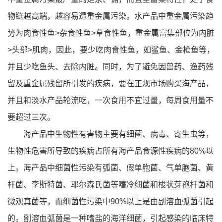
物链越高端，越容易遭重金属污染。水产品中重金属污染趋
势为肉食性鱼>杂食性鱼>草食性鱼，重金属富集部位为内脏
>头部>肌肉，因此，要少吃肉食性鱼，如鲨鱼、金枪鱼等，
并且少吃鱼头、去除内脏。同时，为了避免因兽药、渔药残
留及重金属残留所引发的疾病，要在正规市场购买海产品，
并且和淡水产品轮流吃，一次食用不宜过量，每周食用量不
要超过三次。
海产品中生物性有害物主要有细菌、病毒、寄生虫等，
生物性危害所导致的疾病占所有海产品食源性疾病的80%以
上。海产品中细菌性污染有弧菌、假单胞菌、气单胞菌、黄
杆菌、李斯特菌、耶尔森氏菌等嗜冷细菌和梭状芽孢杆菌和
微观真菌等，而细菌性污染中90%以上是由副溶血弧菌引起
的。副溶血弧菌是一种嗜盐的海洋细菌，引起感染的临床特