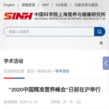
English
邮箱登录
ARP
OA系统
文献资源与服务
学术活动
您当前的位置 :
首页
>
新闻公告
>
学术活动
“2020中国精准营养峰会”日前在沪举行
发布时间:
2020-11-18
【字体：
大
中
小
】