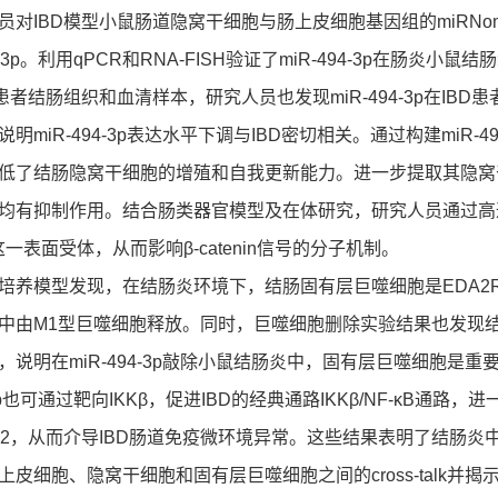
IBD模型小鼠肠道隐窝干细胞与肠上皮细胞基因组的miRNo
94-3p。利用qPCR和RNA-FISH验证了miR-494-3p在
患者结肠组织和血清样本，研究人员也发现miR-494-3p在IBD
明miR-494-3p表达水平下调与IBD密切相关。通过构建miR-49
低了结肠隐窝干细胞的增殖和自我更新能力。进一步提取其隐窝干
均有抑制作用。结合肠类器官模型及在体研究，研究人员通过高通量测
这一表面受体，从而影响β-catenin信号的分子机制。
模型发现，在结肠炎环境下，结肠固有层巨噬细胞是EDA2R的配
中由M1型巨噬细胞释放。同时，巨噬细胞删除实验结果也发现结肠固
，说明在miR-494-3p敲除小鼠结肠炎中，固有层巨噬细胞是
4-3p也可通过靶向IKKβ，促进IBD的经典通路IKKβ/NF-κ
A2，从而介导IBD肠道免疫微环境异常。这些结果表明了结肠炎中，mi
皮细胞、隐窝干细胞和固有层巨噬细胞之间的cross-talk并揭示