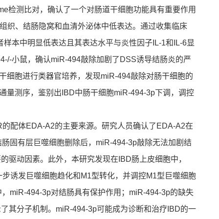
me检测比对，确认了一个对肠道干细胞功能具有重要作用
肠炎小鼠结肠组织、结肠隐窝和血清外泌体中低表达。通过收集临床
患者样本中明显低表达且其表达水平与炎性因子IL-1和IL-6显
4-/-小鼠，确认miR-494敲除加剧了DSS诱导结肠炎的严
细胞进行类器官培养，发现miR-494敲除对肠干细胞的
序，鉴别出IBD中肠干细胞miR-494-3p下调，调控
体EDA-A2的主要来源。研究人员确认了EDA-A2在
有层巨噬细胞删除后，miR-494-3p敲除无法加剧结
重要的驱动因素。此外，本研究发现在IBD肠上皮细胞中，
B通路，进一步诱发巨噬细胞趋化和M1型转化，并调控M1型巨噬细胞
R-494-3p对结肠具有保护作用；miR-494-3p的缺失
了其分子机制。miR-494-3p可能成为诊断和治疗IBD的一