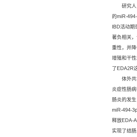
研究人员对
的miR-4
IBD活动期
著负相关，说
重性，并降
增殖和干性
了EDA2R
体外共培养
炎症性肠病
肠炎的发生
miR-49
释放EDA-
实现了结肠上