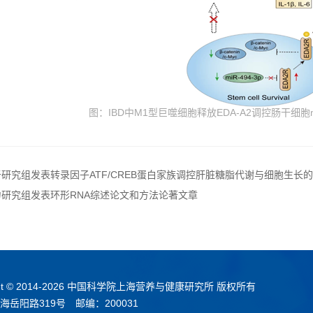
图：IBD中M1型巨噬细胞释放EDA-A2调控肠干细胞miR-49
研究组发表转录因子ATF/CREB蛋白家族调控肝脏糖脂代谢与细胞生长
研究组发表环形RNA综述论文和方法论著文章
t © 2014-
2026 中国科学院上海营养与健康研究所 版权所有
海岳阳路319号 邮编：200031