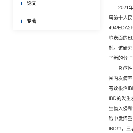
论文
2021年
属第十人民医院刘
专著
494/EDA
胞表面的ED
制。该研究
了新的分子
炎症性肠病
围内发病率
有效根治I
IBD的发
生物入侵和
胞中发挥重
IBD中，三