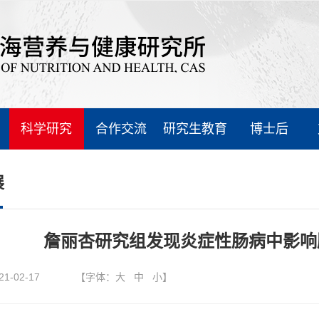
科学研究
合作交流
研究生教育
博士后
展
詹丽杏研究组发现炎症性肠病中影响
21-02-17
【字体：
大
中
小
】