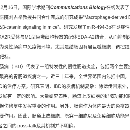
2月16日，国际学术期刊
Communications Biology
在线发表了
占举教授共同合作完成的研究成果“Macrophage-derived EDA-A2 inhibit
2R/β-catenin signaling in mice”。研究发现了miR-4
A2R受体与M1型巨噬细胞释放的配体EDA-A2结合，从而抑制β-c
为炎性肠病中免疫微环境，尤其是结肠固有层巨噬细胞，调控结
靶标。
（IBD）代表了一组特发性的慢性肠道炎症，包括两个主要疾
最高的胃肠道疾病之一。近三十年来，全世界范围内包括中国，I
BD的治疗方案。研究表明，IBD的发病机制复杂：除遗传因素
生发展有一定的影响。大量研究表明，肠道上皮细胞的屏障功能
损伤修复中发挥重要的作用。另外，肠道作为体内最大的免疫器
要作用。因此，肠道上皮细胞、隐窝干细胞以及免疫细胞功能异
者之间的cross-talk及其机制并不明确。