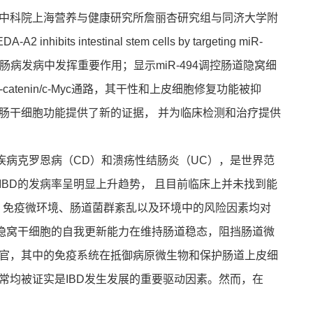
中科院上海营养与健康研究所詹丽杏研究组与同济大学附
s intestinal stem cells by targeting miR-
94-3p在炎症性肠病发病中发挥重要作用；显示miR-494调控肠道隐窝细
atenin/c-Myc通路，其干性和上皮细胞修复功能被抑
肠干细胞功能提供了新的证据， 并为临床检测和治疗提供
病克罗恩病（CD）和溃疡性结肠炎（UC），是世界范
BD的发病率呈明显上升趋势， 且目前临床上并未找到能
外，免疫微环境、肠道菌群紊乱以及环境中的风险因素均对
和隐窝干细胞的自我更新能力在维持肠道稳态，阻挡肠道微
官，其中的免疫系统在抵御病原微生物和保护肠道上皮细
常均被证实是IBD发生发展的重要驱动因素。然而，在