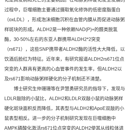
过程中，巨噬细胞主要通过摄取氧化修饰的低密度脂蛋白
（oxLDL），形成泡沫细胞沉积在血管内膜从而促进动脉粥
样斑块的形成。ALDH2是一种依赖NAD(P)+的醛类脱氢
酶，30-50%左右的东亚人群携带ALDH2*2突变
（rs671），这些SNP携带者ALDH2酶的活性大大降低，以
饮酒后脸红为特征。近年来，有研究报道ALDH2rs671位点
突变的人群具有更高的心血管事件的发生率，但ALDH2以
及rs671影响动脉粥样硬化的分子机制还不清楚。
博士研究生仲珊珊等在尹慧勇研究员的指导下，发现与
LDLR敲除的小鼠比，ALDH2和LDLR双敲小鼠的动脉粥样
硬化斑块面积反而降低，其表型与ALDH2和ApoE双敲的小
鼠表型相反。进一步的分子机制研究发现在巨噬细胞中
AMPK磷酸化激活rs671位点突变的ALDH2使其从线粒体进