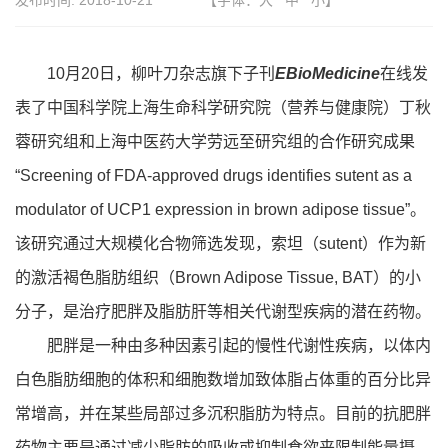
发布时间:
2018-10-21
【字体：
大
中
小
】
10月20日，柳叶刀杂志旗下子刊
EBioMedicine
在线发
表了中国科学院上海生命科学研究院（营养与健康院）丁秋
蓉研究组和上海中医药大学劳远至研究组的合作研究成果
“Screening of FDA-approved drugs identifies sutent as a
modulator of UCP1 expression in brown adipose tissue”。
该研究通过大规模化合物筛选发现，索坦（sutent）作为新
的激活褐色脂肪组织（Brown Adipose Tissue, BAT）的小
分子，是治疗肥胖及脂肪肝等相关代谢型疾病的潜在药物。
肥胖是一种由多种因素引起的慢性代谢性疾病，以体内
白色脂肪细胞的体积和细胞数增加致体脂占体重的百分比异
常增高，并在某些局部过多沉积脂肪为特点。目前的抗肥胖
药物主要是通过减少脂肪的吸收或抑制食欲来限制能量摄