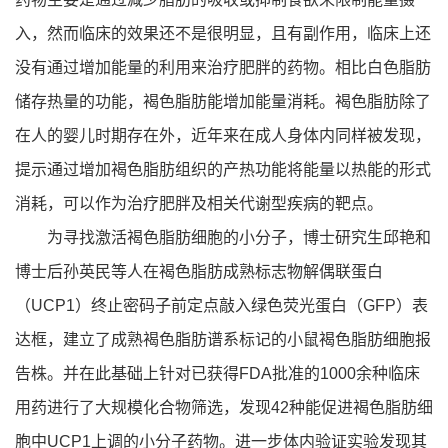
入，然而临床的效果还不是很明显，且有副作用，临床上还
没有通过增加能量的利用来治疗肥胖的药物。相比白色脂肪
储存热量的功能，褐色脂肪能增加能量消耗。褐色脂肪除了
在人的婴儿时期存在外，近年来在成人身体内同样被发现，
提示通过增加褐色脂肪组织的产热功能将能量以热能的形式
消耗，可以作为治疗肥胖及相关代谢型疾病的靶点。
为寻找激活褐色脂肪细胞的小分子，博士研究生邱艳和
博士后孙英民等人在褐色脂肪成熟标志物解偶联蛋白
（UCP1）终止密码子前定点敲入绿色荧光蛋白（GFP）表
达框，建立了成熟褐色脂肪谱系标记的小鼠褐色脂肪细胞报
告株。并在此基础上针对已获得FDA批准的1000余种临床
用药进行了大规模化合物筛选，发现42种能促进褐色脂肪细
胞中UCP1上调的小分子药物。进一步体内验证实验发现其