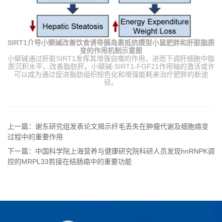
SIRT1介导小檗碱改善饮食诱导胰岛素抵抗模型小鼠肥胖和肝脏脂质
变的作用机制示意图
小檗碱通过肝脏SIRT1发挥其增强自噬的作用，进而下调肝细胞中脂
质沉积水平，改善脂肪肝。小檗碱-SIRT1-FGF21作用轴的激活或许
可以成为通过促进脂肪组织棕色化和增强能耗来治疗肥胖的新途
径。
上一篇：谢东研究组发表论文揭示纤毛丢失在肿瘤代谢及细胞癌变
过程中的重要作用
下一篇：中国科学院上海营养与健康研究院科研人员发现hnRNPK调
控的MRPL33剪接在结肠癌中的重要功能