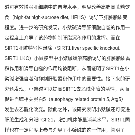
碱可有效增强肝细胞中的自噬水平，明显改善高脂高蔗糖饮
食（high-fat high-sucrose diet, HFHS）诱导下肝脏脂质变
程度。进一步的研究发现，小檗碱诱导肝细胞自噬的作用一
定程度上介导了该药物抑制肝脂沉积作用的发挥。而在
SIRT1肝脏特异性敲除（SIRT1 liver specific knockout,
SIRT1 LKO）小鼠模型中小檗碱缓解高脂诱导的肝脏脂质蓄
积作用和诱导自噬的作用均被阻断，从而证明了SIRT1在小
檗碱增强自噬和抑制肝脂蓄积作用中的重要性。接下来的研
究还发现，小檗碱可以提高SIRT1去乙酰化酶的活性，从而
促进自噬相关蛋白5（autophagy related protein 5, Atg5）
发生去乙酰化改变。除此之外，该研究表明小檗碱还可促进
肝脏生成和分泌FGF21，增加机体能量消耗水平，SIRT1同
样也在一定程度上参与介导了小檗碱的这一作用，阐明了