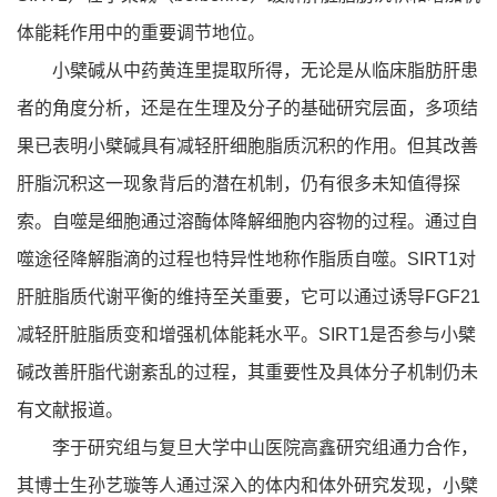
体能耗作用中的重要调节地位。
小檗碱从中药黄连里提取所得，无论是从临床脂肪肝患
者的角度分析，还是在生理及分子的基础研究层面，多项结
果已表明小檗碱具有减轻肝细胞脂质沉积的作用。但其改善
肝脂沉积这一现象背后的潜在机制，仍有很多未知值得探
索。自噬是细胞通过溶酶体降解细胞内容物的过程。通过自
噬途径降解脂滴的过程也特异性地称作脂质自噬。SIRT1对
肝脏脂质代谢平衡的维持至关重要，它可以通过诱导FGF21
减轻肝脏脂质变和增强机体能耗水平。SIRT1是否参与小檗
碱改善肝脂代谢紊乱的过程，其重要性及具体分子机制仍未
有文献报道。
李于研究组与复旦大学中山医院高鑫研究组通力合作，
其博士生孙艺璇等人通过深入的体内和体外研究发现，小檗