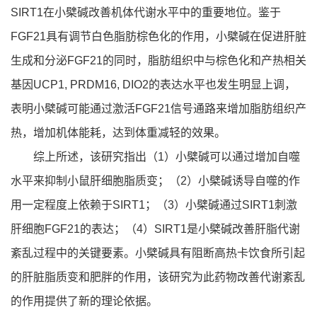
SIRT1在小檗碱改善机体代谢水平中的重要地位。鉴于
FGF21具有调节白色脂肪棕色化的作用，小檗碱在促进肝脏
生成和分泌FGF21的同时，脂肪组织中与棕色化和产热相关
基因UCP1, PRDM16, DIO2的表达水平也发生明显上调，
表明小檗碱可能通过激活FGF21信号通路来增加脂肪组织产
热，增加机体能耗，达到体重减轻的效果。
综上所述，该研究指出（1）小檗碱可以通过增加自噬
水平来抑制小鼠肝细胞脂质变；（2）小檗碱诱导自噬的作
用一定程度上依赖于SIRT1；（3）小檗碱通过SIRT1刺激
肝细胞FGF21的表达；（4）SIRT1是小檗碱改善肝脂代谢
紊乱过程中的关键要素。小檗碱具有阻断高热卡饮食所引起
的肝脏脂质变和肥胖的作用，该研究为此药物改善代谢紊乱
的作用提供了新的理论依据。