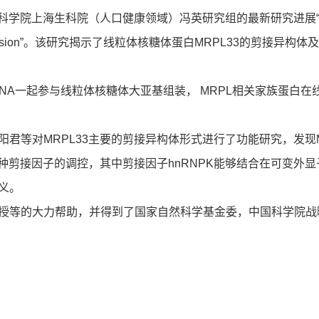
上海生科院（人口健康领域）冯英研究组的最新研究进展“MRPL33 and its s
ted in tumor progression”。该研究揭示了线粒体核糖体蛋白MR
rRNA一起参与线粒体核糖体大亚基组装， MRPL相关家族蛋白
君等对MRPL33主要的剪接异构体形式进行了功能研究，发现M
剪接因子的调控，其中剪接因子hnRNPK能够结合在可变外显子上
义。
授等的大力帮助，并得到了国家自然科学基金委，中国科学院战