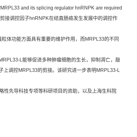
plicing regulator hnRNPK are required
PL33的剪接异构体及剪接调控因子hnRNPK在结直肠癌发生发展中的调控作
在线粒体功能方面具有重要的维护作用，而MRPL33的不同
RPL33-L能够促进多种肿瘤细胞的生长，抑制凋亡，敲
调控MRPL33的剪接。该研究进一步表明MRPL33-L
略性先导科技专项等科研项目的资助，以及上海生科院