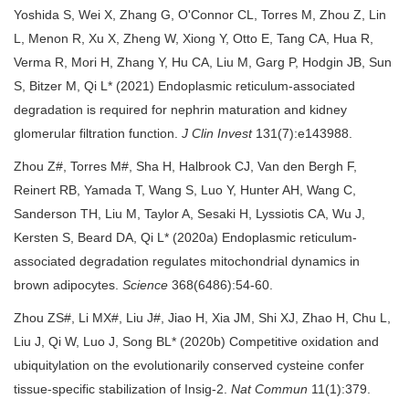
Yoshida S, Wei X, Zhang G, O'Connor CL, Torres M, Zhou Z, Lin
L, Menon R, Xu X, Zheng W, Xiong Y, Otto E, Tang CA, Hua R,
Verma R, Mori H, Zhang Y, Hu CA, Liu M, Garg P, Hodgin JB, Sun
S, Bitzer M, Qi L* (2021) Endoplasmic reticulum-associated
degradation is required for nephrin maturation and kidney
glomerular filtration function.
J Clin Invest
131(7):e143988.
Zhou Z#, Torres M#, Sha H, Halbrook CJ, Van den Bergh F,
Reinert RB, Yamada T, Wang S, Luo Y, Hunter AH, Wang C,
Sanderson TH, Liu M, Taylor A, Sesaki H, Lyssiotis CA, Wu J,
Kersten S, Beard DA, Qi L* (2020a) Endoplasmic reticulum-
associated degradation regulates mitochondrial dynamics in
brown adipocytes.
Science
368(6486):54-60.
Zhou ZS#, Li MX#, Liu J#, Jiao H, Xia JM, Shi XJ, Zhao H, Chu L,
Liu J, Qi W, Luo J, Song BL* (2020b) Competitive oxidation and
ubiquitylation on the evolutionarily conserved cysteine confer
tissue-specific stabilization of Insig-2.
Nat Commun
11(1):379.