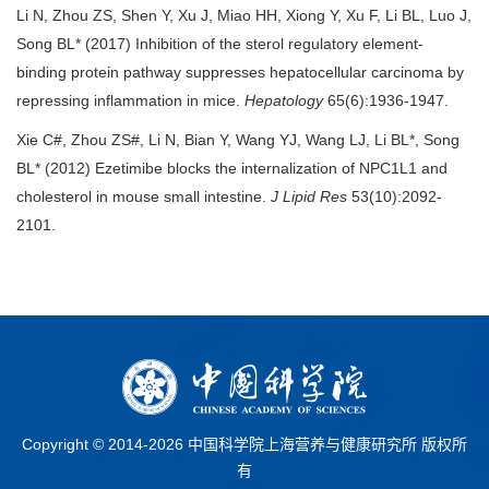
Li N, Zhou ZS, Shen Y, Xu J, Miao HH, Xiong Y, Xu F, Li BL, Luo J,
Song BL* (2017) Inhibition of the sterol regulatory element-
binding protein pathway suppresses hepatocellular carcinoma by
repressing inflammation in mice.
Hepatology
65(6):1936-1947.
Xie C#, Zhou ZS#, Li N, Bian Y, Wang YJ, Wang LJ, Li BL*, Song
BL* (2012) Ezetimibe blocks the internalization of NPC1L1 and
cholesterol in mouse small intestine.
J Lipid Res
53(10):2092-
2101.
Copyright © 2014-
2026 中国科学院上海营养与健康研究所 版权所
有