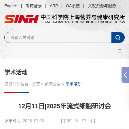
English
邮箱登录
ARP
OA系统
文献资源与服务
学术活动
您当前的位置 :
首页
>
新闻公告
>
学术活动
12月11日|2025年流式细胞研讨会
发布时间:
2025-12-03
【字体：
大
中
小
】