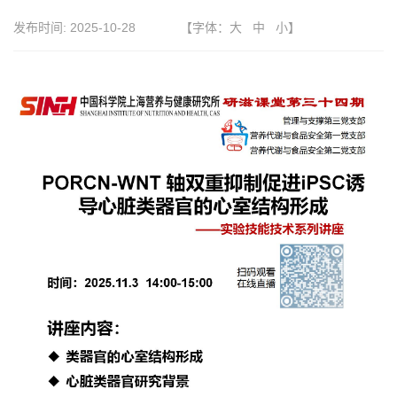
发布时间:
2025-10-28
【字体：
大
中
小
】