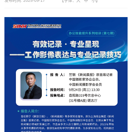
发布时间:
2025-09-17
【字体：
大
中
小
】