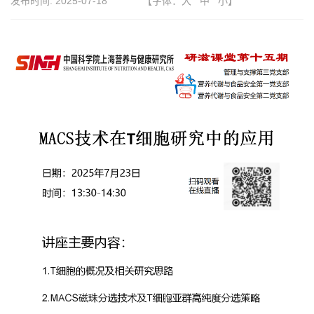
发布时间:
2025-07-18
【字体：
大
中
小
】