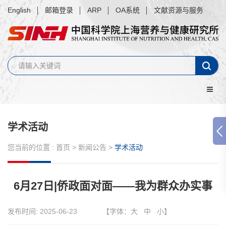
English
邮箱登录
ARP
OA系统
文献资源与服务
学术活动
您当前的位置 :
首页
>
新闻公告
>
学术活动
6月27日|侨政面对面——我为群众办实事
发布时间:
2025-06-23
【字体：
大
中
小
】