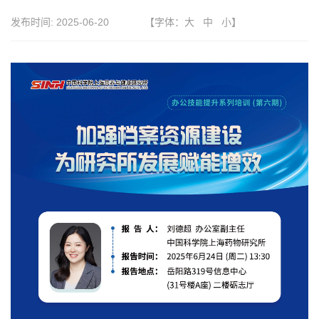
发布时间:
2025-06-20
【字体：
大
中
小
】