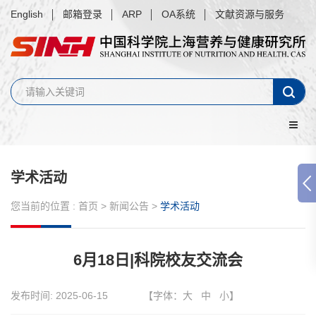
English
邮箱登录
ARP
OA系统
文献资源与服务
学术活动
您当前的位置 :
首页
>
新闻公告
>
学术活动
6月18日|科院校友交流会
发布时间:
2025-06-15
【字体：
大
中
小
】