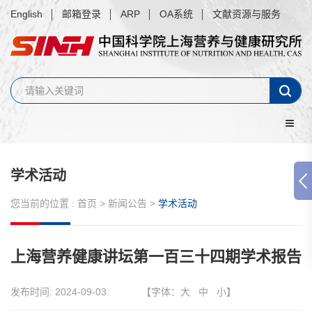
English
邮箱登录
ARP
OA系统
文献资源与服务
学术活动
您当前的位置 :
首页
>
新闻公告
>
学术活动
上海营养健康讲坛第一百三十四期学术报告
发布时间:
2024-09-03
【字体：
大
中
小
】