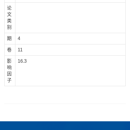
论
文
类
别
期
4
卷
11
影
16.3
响
因
子