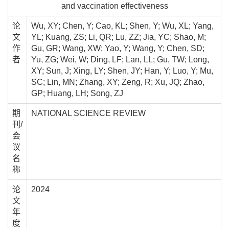
and vaccination effectiveness
论
Wu, XY; Chen, Y; Cao, KL; Shen, Y; Wu, XL; Yang,
文
YL; Kuang, ZS; Li, QR; Lu, ZZ; Jia, YC; Shao, M;
作
Gu, GR; Wang, XW; Yao, Y; Wang, Y; Chen, SD;
者
Yu, ZG; Wei, W; Ding, LF; Lan, LL; Gu, TW; Long,
XY; Sun, J; Xing, LY; Shen, JY; Han, Y; Luo, Y; Mu,
SC; Lin, MN; Zhang, XY; Zeng, R; Xu, JQ; Zhao,
GP; Huang, LH; Song, ZJ
期
NATIONAL SCIENCE REVIEW
刊/
会
议
名
称
论
2024
文
年
度