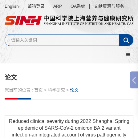
English
邮箱登录
ARP
OA系统
文献资源与服务
论文
您当前的位置 :
首页
>
科学研究
>
论文
Reduced clinical severity during 2022 Shanghai Spring
epidemic of SARS-CoV-2 omicron BA.2 variant
infection-an integrated account of virus pathogenicity