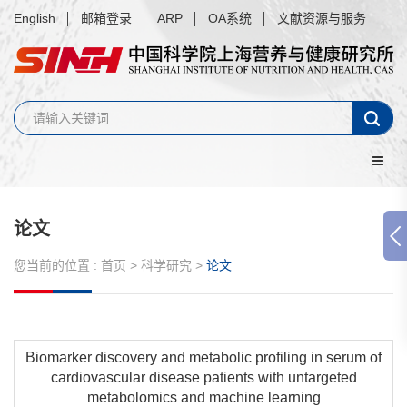
English
邮箱登录
ARP
OA系统
文献资源与服务
论文
您当前的位置 :
首页
>
科学研究
>
论文
Biomarker discovery and metabolic profiling in serum of
cardiovascular disease patients with untargeted
metabolomics and machine learning