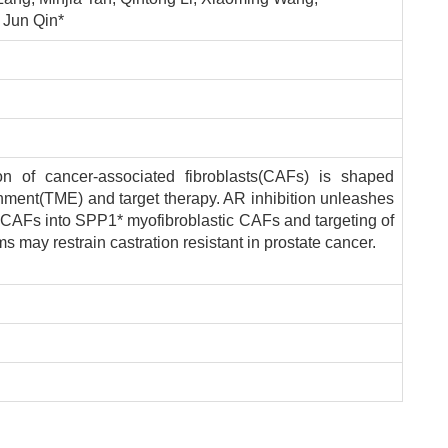
 Jun Qin*
on of cancer-associated fibroblasts(CAFs) is shaped
onment(TME) and target therapy. AR inhibition unleashes
 CAFs into SPP1* myofibroblastic CAFs and targeting of
 may restrain castration resistant in prostate cancer.