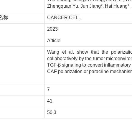
Zhengquan Yu, Jun Jiang*, Hai Huang*,
名称
CANCER CELL
2023
Article
Wang et al. show that the polarizati
collaboratively by the tumor microenvir
TGF-β signaling to convert inflammatory
CAF polarization or paracrine mechanisms
7
41
50.3