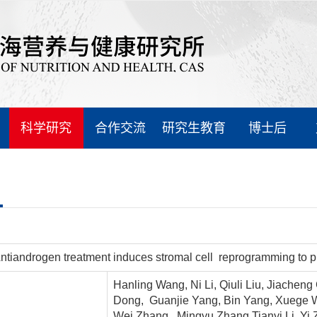
科学研究
合作交流
研究生教育
博士后
ntiandrogen treatment induces stromal cell reprogramming to pr
Hanling Wang, Ni Li, Qiuli Liu, Jiachen
Dong, Guanjie Yang, Bin Yang, Xuege 
Wei Zhang, Mingyu Zhang,Tianyi Li, Yi 