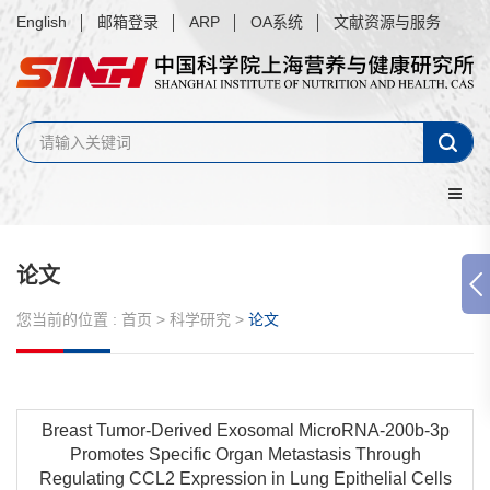
English
邮箱登录
ARP
OA系统
文献资源与服务
论文
您当前的位置 :
首页
>
科学研究
>
论文
Breast Tumor-Derived Exosomal MicroRNA-200b-3p
Promotes Specific Organ Metastasis Through
Regulating CCL2 Expression in Lung Epithelial Cells