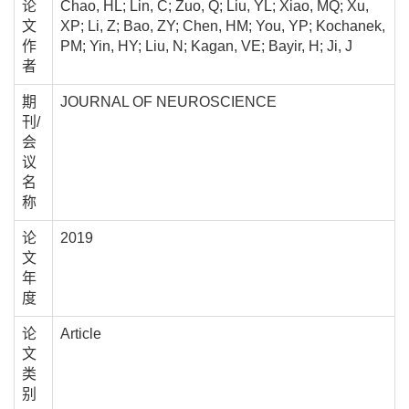
论
Chao, HL; Lin, C; Zuo, Q; Liu, YL; Xiao, MQ; Xu,
文
XP; Li, Z; Bao, ZY; Chen, HM; You, YP; Kochanek,
作
PM; Yin, HY; Liu, N; Kagan, VE; Bayir, H; Ji, J
者
期
JOURNAL OF NEUROSCIENCE
刊/
会
议
名
称
论
2019
文
年
度
论
Article
文
类
别