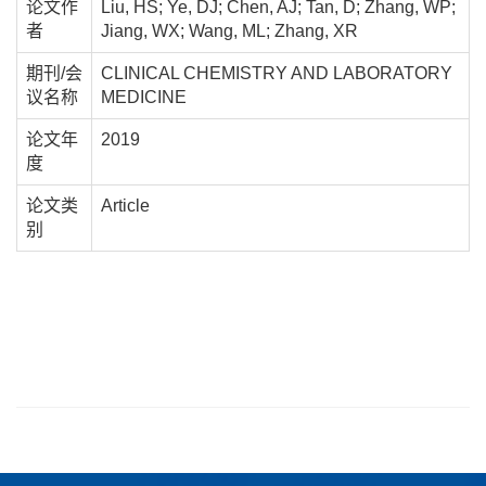
论文作
Liu, HS; Ye, DJ; Chen, AJ; Tan, D; Zhang, WP;
者
Jiang, WX; Wang, ML; Zhang, XR
期刊/会
CLINICAL CHEMISTRY AND LABORATORY
议名称
MEDICINE
论文年
2019
度
论文类
Article
别