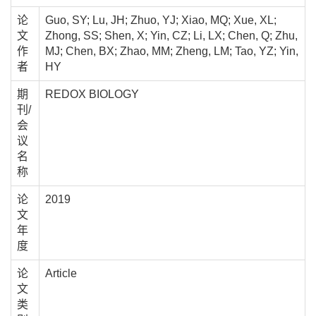
论
Guo, SY; Lu, JH; Zhuo, YJ; Xiao, MQ; Xue, XL;
文
Zhong, SS; Shen, X; Yin, CZ; Li, LX; Chen, Q; Zhu,
作
MJ; Chen, BX; Zhao, MM; Zheng, LM; Tao, YZ; Yin,
者
HY
期
REDOX BIOLOGY
刊/
会
议
名
称
论
2019
文
年
度
论
Article
文
类