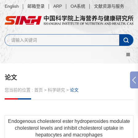
English
邮箱登录
ARP
OA系统
文献资源与服务
论文
您当前的位置 :
首页
>
科学研究
>
论文
Endogenous cholesterol ester hydroperoxides modulate
cholesterol levels and inhibit cholesterol uptake in
hepatocytes and macrophages