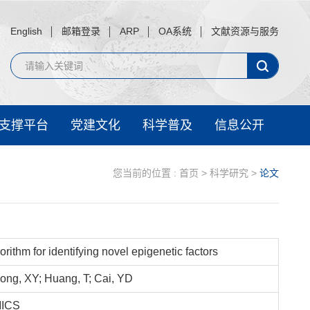
English
邮箱登录
ARP
OA系统
文献资源与服务
支撑平台
党建文化
科学普及
信息公开
您当前的位置 :
首页
>
科学研究
>
论文
ithm for identifying novel epigenetic factors
ong, XY; Huang, T; Cai, YD
ICS