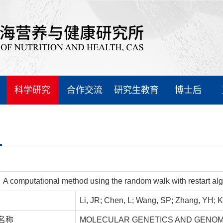
科学研究
合作交流
研究生教育
博士后
A computational method using the random walk with restart algor
Li, JR; Chen, L; Wang, SP; Zhang, YH; K
名称
MOLECULAR GENETICS AND GENOM