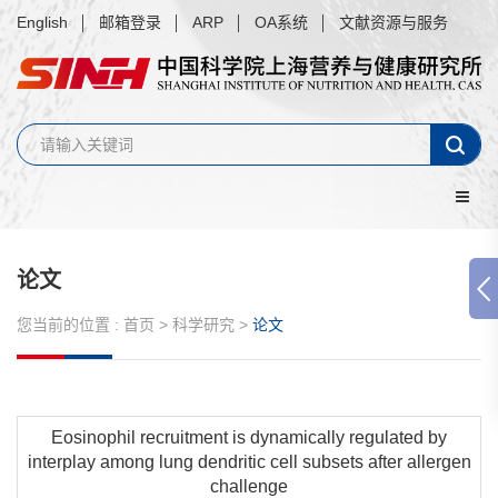
English
邮箱登录
ARP
OA系统
文献资源与服务
论文
您当前的位置 :
首页
>
科学研究
>
论文
Eosinophil recruitment is dynamically regulated by
interplay among lung dendritic cell subsets after allergen
challenge