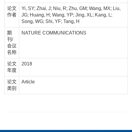
论文
Yi, SY; Zhai, J; Niu, R; Zhu, GM; Wang, MX; Liu,
作者
JG; Huang, H; Wang, YP; Jing, XL; Kang, L;
Song, WG; Shi, YF; Tang, H
期
NATURE COMMUNICATIONS
刊/
会议
名称
论文
2018
年度
论文
Article
类别