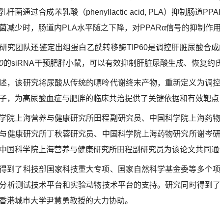
乳杆菌通过合成苯乳酸（
phenyllactic acid, PLA
）抑制肠道PP
菌减少时，肠道内PLA水平随之下降，对
PPARα
信号的抑制作
研究团队还鉴定出组蛋白乙酰转移酶
TIP60
是调控肝脏尿酸合成
0
的
siRNA
干预肥胖小鼠，可以
有效
抑制肝脏尿酸生成、恢复约
述，该研究将尿酸从传统的嘌呤代谢终末产物
，
重新定义为调
子，为高尿酸血症与肥胖的临床共治提供了关键依据和有效靶点
学院上海营养与健康研究所田程副研究员、中国科学院上海药
与健康研究所丁秋蓉研究员、中国科学院上海药物研究所谢岑
中国科学院上海营养与健康研究所田程副研究员为该论文共同通
得到了科技部
国家
科技重大专项
、国家自然科学基金委等多个
分析测试技术平台和实验动物技术平台
的支持。研究同时得到
香港城市大学尹慧勇教授的
大力
协助。