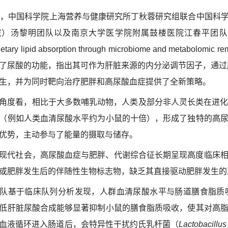
日，中国科学院上海营养与健康研究所丁秋蓉
研究组
联合中国科
院）汤黎明团队以及南京大学医学院附属鼓楼医院江春平团队
etary lipid absorption through microbiome and metabolomic remo
了
尿酸的功能，指出其可作为肝脏来源的内分泌调节因子，通过
生，
并
为同时靶向治疗肥胖和高尿酸血症提供了全新策略。
角度看，相比于大多数哺乳动物，人类及部分非人灵长类在进化过程
（例如人类血清尿酸水平约为小鼠的十倍），形成了独特的高
优势，主动参与了能量的摄取与储存。
现代社会，
高尿酸血症与肥胖、代谢综合征长期
呈现
高度临床
或肥胖发生后
的
伴随
性
生物标志物，缺乏其直接驱动肥胖发生的
队基于临床队列分析发现
，人
群血清尿酸水平与肠道膳食脂质
低肝脏尿酸合成能够显著抑制小鼠的膳食脂质吸收，使其对高
血液循环进入肠道后，会特异性干扰约氏乳杆菌（
Lactobacillus