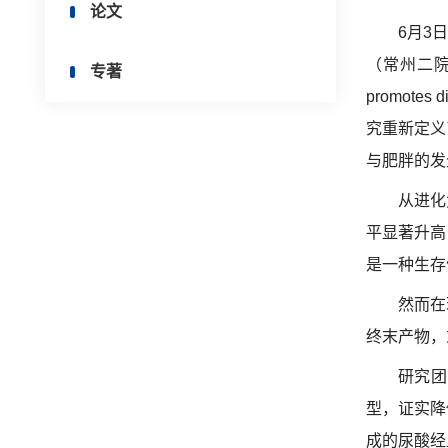
论文
6月3
（常州二
专著
promotes di
究
重新定义
与肥胖
的
发
从进化
平显著升高
是一种生存
然而在
终末产物，
研究团
型，证实降
成的尿酸经