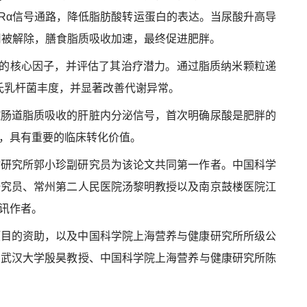
ARα信号通路，降低脂肪酸转运蛋白的表达。当尿酸升高导
用
被解除
，膳食脂质
吸收加速
，最终促进肥胖。
的核心因子，并
评估了
其治疗潜力。通过脂质纳米颗粒递
氏乳杆菌丰度，并
显著
改善代谢异常
。
控肠道脂质吸收的肝脏内分泌信号，首次
明确
尿酸是肥胖的
，
具有
重要的临床转化价值。
物研究所郭小珍副研究员为该论文共同第一作者。中国科学
研究员、常州第二人民医院汤黎明教授以及南京鼓楼医院江
讯作者。
项目的
资助，以及中国科学院上海营养与健康研究所
所级公
了
武汉大学殷昊
教授
、中国科学院上海营养与健康研究所陈