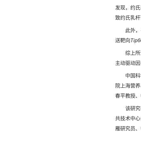
发现，约氏
致约氏乳杆
此外，
送靶向
Tip6
综上所
主动驱动因
中国科
院上海营养
春平教授、
该
研究
共技术中心
雁研究员
、