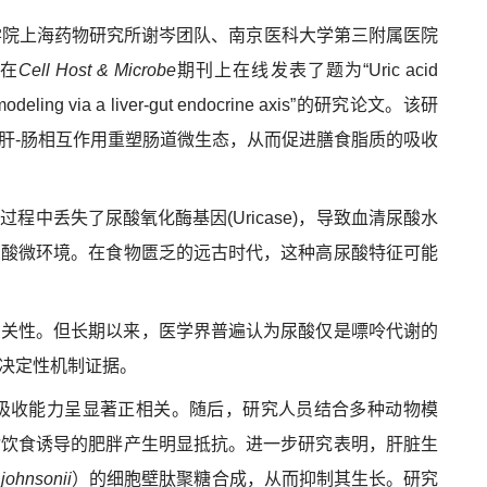
学院上海药物研究所谢岑团队、南京医科大学第三附属医院
在
Cell Host & Microbe
期刊上在线发表了题为“
Uric acid
deling via a liver-gut endocrine axis
”的研究论文
。
该研
肝-肠相互作用重塑肠道微生态
，从而
促进膳食脂质
的
吸收
中丢失了尿酸氧化酶基因(Uricase)，导致血清尿酸水
尿酸微环境。在食物匮乏的远古时代，这种高尿酸特征可能
相关性
。
但长期以来，医学界普遍认为尿酸仅是嘌呤代谢的
决定性机制证据。
吸收能力呈显著正相关。随后，研究人员结合多种动物模
脂饮食诱导的肥胖产生明显抵抗。进一步研究表明，肝脏生
 johnsonii
）的细胞壁肽聚糖合成，
从而
抑制其生长。研究