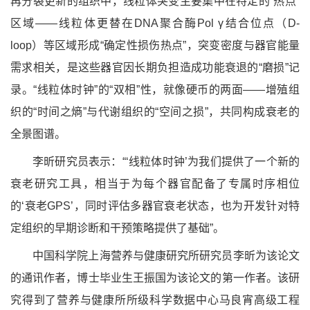
再分裂更新的组织中，线粒体突变主要集中在特定的“热点”
区域
——线粒体更替在DNA聚合酶Pol γ结合位点（D-
loop）等区域
形成“确定性损伤热点”，突变密度与
器官能量
需求相关
，是这些器官因长期负担造成功能衰退的“磨损”记
录
。“
线粒体时钟”的“双相”性，就像硬币的两面——增殖组
织的
“时间之熵”与代谢组织的“空间之损”，共同构成衰老的
全景图谱。
李昕研究员表示：“‘线粒体时钟’为我们提供了一个新的
衰老研究工具，相当于为每个器官配备了专属时序相位
的‘衰老GPS’，同时评估多器官衰老状态，也为开发针对特
定组织的早期诊断和干预策略提供了基础”。
中国科学院上海营养与健康研究所研究员李昕为该论文
的通讯作者，博士毕业生王振国为该论文的第一作者。该研
究得到了营养与健康所所级
科学数据中心
马良宵高级工程