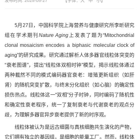
发布时间:
2025-05-27
【字体：
大
中
小
】
5月27日，中国科学院上海营养与健康研究所李昕研究
组在学术期刊
N
ature Aging
上发表了
题为“
Mitochondrial
clonal mosaicism encodes a
biphasic
molecular clock of
aging”的研究成果
。研究通过解析人体多器官线粒体突变的
“衰老图谱”，提出“线粒体双相时钟”模型，
揭示线粒体通过
两种截然不同的模式编码器官衰老：增殖更新组织（如肝
肾）的随机突变扩散，与终末分化组织（如心脑）的确定性
损伤热点。线粒体这一“双相”分子时钟，同时编码了随机性
和确定性衰老程序，统一了复制衰老与代谢衰老的观点分
歧，为理解多器官异步衰老提供了新的时序观。
线粒体被认为是远古细菌与真核细胞共生演化的产物，
它们拥有独立的基因组，是细胞的能量工厂。然而，线粒体