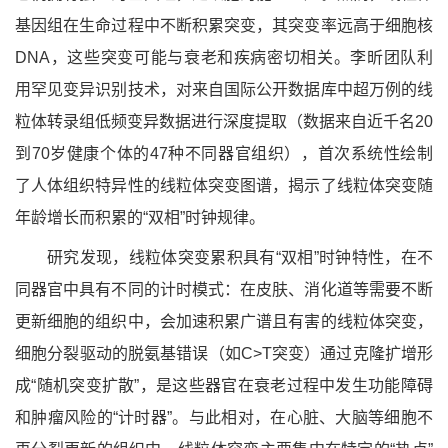
基因组
在生命过程中不断积累突变，其突变率远高于细胞核
DNA，这些突变可能与衰老和疾病密切相关。李昕团队利
用罕见变异识别技术，对来自国际公开
数据库中
超万例的线
粒体转录组低频变异数据进行深度提取（数据来自近千名20
到70岁
健康个体的
47种不同器官组织），首次系统性绘制
了人体组织特异性的线粒体突变图谱，揭示了线粒体突变随
年龄增长而积累的“双相”时钟规律。
研究发现，线粒体突变累积具有“双相”时钟特性，在不
同器官
中具有不同的计时模式：在皮肤、消化道等需要不断
更新细胞的组织中，会加速积累广谱且有害的线粒体突变，
细胞分裂驱动的脱氨基错误（如
C>T突变）通过克隆扩增形
成“随机突变扩散”
，是这些器官在衰老过程中发生功能障碍
和肿瘤风险的“计时器”。与此相对，在心脏、大脑等细胞不