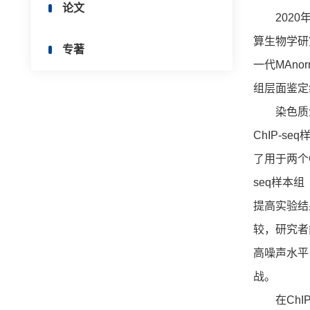
论文
2020年
算生物学研究所）
专著
一代MAn
组层面鉴定组
染色质免疫
ChIP-s
了用于两个
seq样本
提高实验结
较，研究者
高噪声水平
战。
在ChIP