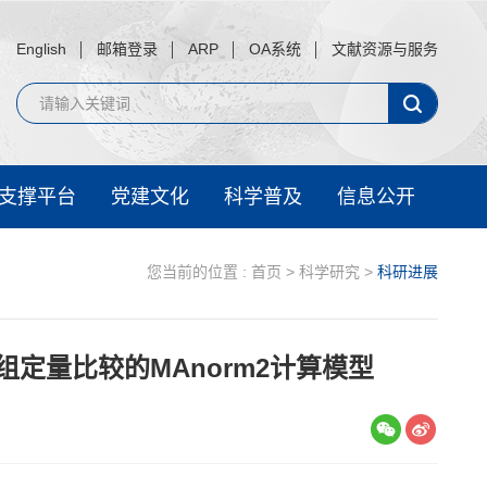
English
邮箱登录
ARP
OA系统
文献资源与服务
支撑平台
党建文化
科学普及
信息公开
您当前的位置 :
首页
>
科学研究
>
科研进展
组定量比较的MAnorm2计算模型