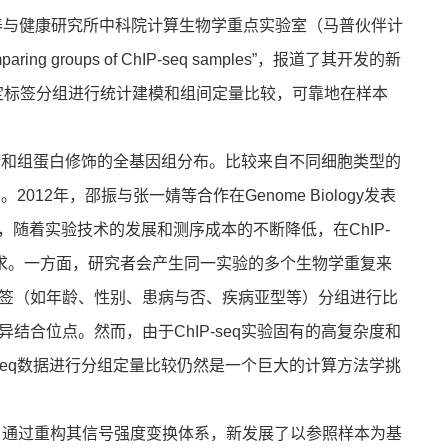
养与健康研究所中科院计算生物学重点实验室（马普伙伴计
ring groups of ChIP-seq samples”，报道了其开发的新
按照特定标签分组进行统计建模和组间定量比较，可靠地在样本
合和组蛋白修饰的全基因组分布。比较来自不同细胞类型的
12年，邵振与张一婧等合作在Genome Biology发表
来，随着实验技术的发展和测序成本的不断降低，在ChIP-
需求。一方面，研究者会产生同一实验的多个生物学重复来
签（如年龄、性别、患病与否、疾病亚型等）分组进行比
合位点。然而，由于ChIP-seq实验固有的高复杂度和
seq数据进行分组定量比较仍然是一个巨大的计算方法学挑
心假设，通过重构其信号强度变换体系，新发展了以参照样本为基