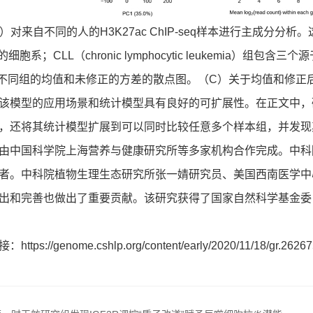
对来自不同的人的H3K27ac ChIP-seq样本进行主成分分析。这里LCL
细胞系；CLL（chronic lymphocytic leukemia
不同组的均值和未修正的方差的散点图。（C）关于均值和修正
型的应用场景和统计模型具有良好的可扩展性。在正文中，研究人员
，还将其统计模型扩展到可以同时比较任意多个样本组，并发现其
中国科学院上海营养与健康研究所等多家机构合作完成。中科
者。中科院植物生理生态研究所张一婧研究员、美国西南医学中心徐剑教
出和完善也做出了重要贡献。该研究获得了国家自然科学基金委（318
接：
https://genome.cshlp.org/content/early/2020/11/18/gr.2626