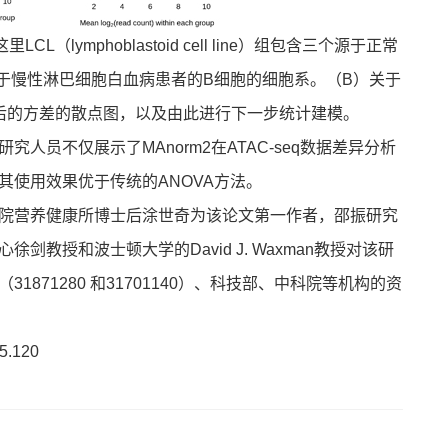
（lymphoblastoid cell line）组包含三个源于正常
）组包含三个源于慢性淋巴细胞白血病患者的B细胞的细胞系。（B）关于
后的方差的散点图，以及由此进行下一步统计建模。
不仅展示了MAnorm2在ATAC-seq数据差异分析
使用效果优于传统的ANOVA方法。
院营养健康所博士后涂世奇为该论文第一作者，邵振研究
授和波士顿大学的David J. Waxman教授对该研
71280 和31701140）、科技部、中科院等机构的资
75.120