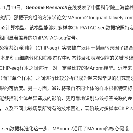
11月19日，
Genome Research
在线发表了中国科学院上海营
邵振研究组的方法学论文“MAnorm2 for quantitatively compa
orm2计算模型。该模型能够对多样本ChIP/ATAC-seq数据
间显著差异的ChIP/ATAC-seq信号。
共沉淀测序（ChIP-seq）实验被广泛用于刻画转录因子结
eq样本是刻画细胞分化和病变过程中动态转录和表观调控的关键基础。20
ChIP-seq样本之间进行一对一定量比较的MAnorm模型。近年
组（而非单个样本）之间进行比较分析已成为越来越常见的研究
果的可信度。另一方面，通过将来自不同个体的样本根据特定标
能够控制个体差异造成的影响，更可靠地识别与该标签关联的差异结
，以及不同比较场景所特有的技术困难，现阶段对多样本ChIP-
-seq数据标准化这一步，MAnorm2沿用了MAnorm的核