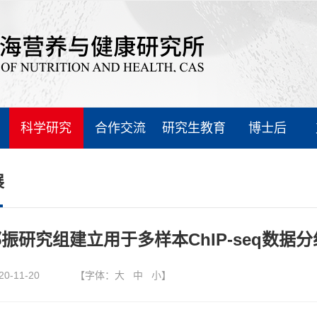
科学研究
合作交流
研究生教育
博士后
展
振研究组建立用于多样本ChIP-seq数据分
20-11-20
【字体：
大
中
小
】