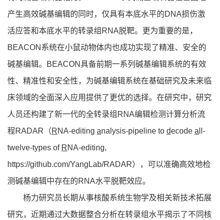
产生高效碱基编辑的同时，仅具有本底水平的DNA损伤激
活应答和本底水平的转录组RNA脱靶。更为重要的是，
BEACON系统在小鼠动物体内也成功实现了精准、安全的
碱基编辑。BEACON具备前期一系列碱基编辑系统的有效
性、精准性和安全性，为碱基编辑系统在基础研究及未来临
床领域的全面深入应用提供了更优的选择。在研究中，研究
人员还构建了新一代的全转录组RNA编辑检测计算分析流
程RADAR（
R
NA-editing
a
nalysis-pipeline to
d
ecode
a
ll-
twelve-types of
R
NA-editing,
https://github.com/YangLab/RADAR
），可以准确高效地检
测碱基编辑中存在的RNA水平脱靶效应。
杨力研究员长期从事核酸系统生物学及相关新技术拓展
研究，近期通过大数据整合分析在转录组水平揭示了不同核