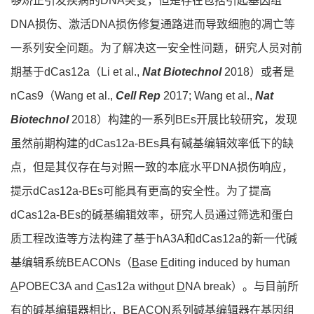
够矫正引发疾病的DNA突变，但是存在包括引起基因组
DNA损伤、激活DNA损伤修复通路进而导致细胞的凋亡等
一系列安全问题。为了解决这一安全性问题，研究人员对前
期基于dCas12a（Li et al.,
Nat Biotechnol
2018）或者是
nCas9（Wang et al.,
Cell Rep
2017; Wang et al.,
Nat
Biotechnol
2018）构建的一系列BEs开展比较研究，发现
虽然前期构建的dCas12a-BEs具有碱基编辑效率低下的缺
点，但是其仅存在与对照一致的本底水平DNA损伤响应，
提示dCas12a-BEs可能具有更高的安全性。为了提高
dCas12a-BEs的碱基编辑效率，研究人员通过筛选和蛋白
质工程改造等方法构建了基于hA3A和dCas12a的新一代碱
基编辑系统BEACONs（
B
ase
E
diting induced by human
A
POBEC3A and
C
as12a with
o
ut
D
NA break）。与目前所
有的碱基编辑器相比，BEACON系列碱基编辑器在基因组