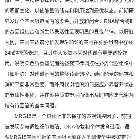
体产生了生物钟节律系统，使得行为和生理进程同步于光线
的周期变化，以使能量的储存和利用达到最优状态。前期研
究发现全基因组范围内的染色质开放和闭合，RNA聚合酶II
的基因组结合和新生转录活性呈现明显的昼夜节律。以肝脏
为例，基因表达谱分析发现5-20%的基因在肝脏组织中存在
24h的振荡表达，且其中大多数基因对代谢有重要调控作
用，说明染色质重塑层面的昼夜节律调控在外周代谢组织中
（如肝脏）对代谢基因的整体转录调控，继而能量的储存和
消耗平衡非常重要。而外周代谢组织如何感应外界营养状态
的节律性变化，并在染色质重塑层面做出及时响应是代谢领
域有待回答的基本问题。
MRG15是一个进化上非常保守的表观调控因子，前期
被发现参与调控细胞增殖、DNA修复和个体发育过程。虽
然MRG15基因附近的基因组区域在人类遗传学中被鉴定为