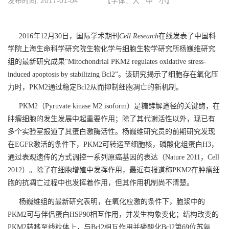
发布时间:
2017-01-04
【字体：
大
中
小
】
2016年12月30日，国际学术期刊
Cell Research
在线发表了中国科
学院上海生命科学研究院生物化学与细胞生物学研究所杨巍维研究
组的最新研究成果“Mitochondrial PKM2 regulates oxidative stress-
induced apoptosis by stabilizing Bcl2”。该研究揭示了细胞存在氧化压
力时，PKM2通过稳定Bcl2从而抑制细胞凋亡的新机制。
PKM2（Pyruvate kinase M2 isoform）是糖酵解途径的关键酶，在
肿瘤细胞的发生发展中起重要作用；除了其代谢活性以外，现已有
多个实验室报道了其蛋白激酶活性。杨巍维研究员的前期研究发现
在EGFR激活的条件下，PKM2可转运至细胞核，磷酸化组蛋白H3，
通过表观遗传的方式调控一系列原癌基因的表达（Nature 2011，Cell
2012）。除了在细胞增殖中发挥作用，最近有报道称PKM2在肿瘤细
胞的抗凋亡过程中也发挥着作用，但其作用机制尚不清楚。
杨巍维组的最新研究表明，在氧化应激的条件下，胞浆中的
PKM2可与伴侣蛋白HSP90相互作用，并发生构象变化；结构改变的
PKM2转移至线粒体上，与Bcl2相互作用并磷酸化Bcl2第69位苏氨