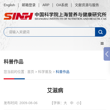
English
邮箱登录
ARP
OA系统
文献资源与服务
科普作品
您当前的位置 :
首页
>
科学普及
>
科普作品
艾滋病
发布时间:
2009-08-06
【字体：
大
中
小
】