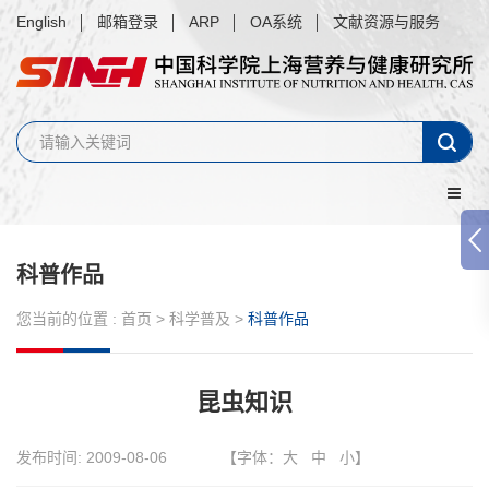
English
邮箱登录
ARP
OA系统
文献资源与服务
科普作品
您当前的位置 :
首页
>
科学普及
>
科普作品
昆虫知识
发布时间:
2009-08-06
【字体：
大
中
小
】