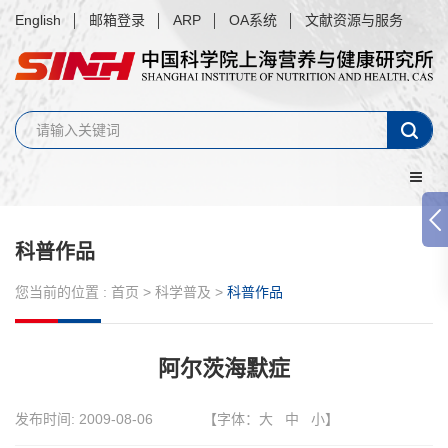
English
邮箱登录
ARP
OA系统
文献资源与服务
科普作品
您当前的位置 :
首页
>
科学普及
>
科普作品
阿尔茨海默症
发布时间:
2009-08-06
【字体：
大
中
小
】