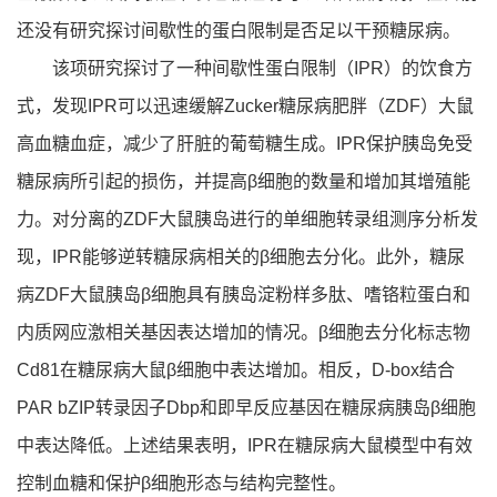
还没有研究探讨间歇性的蛋白限制是否足以干预糖尿病。
该项研究探讨了一种间歇性蛋白限制（IPR）的饮食方
式，发现IPR可以迅速缓解Zucker糖尿病肥胖（ZDF）大鼠
高血糖血症，减少了肝脏的葡萄糖生成。IPR保护胰岛免受
糖尿病所引起的损伤，并提高β细胞的数量和增加其增殖能
力。对分离的ZDF大鼠胰岛进行的单细胞转录组测序分析发
现，IPR能够逆转糖尿病相关的β细胞去分化。此外，糖尿
病ZDF大鼠胰岛β细胞具有胰岛淀粉样多肽、嗜铬粒蛋白和
内质网应激相关基因表达增加的情况。β细胞去分化标志物
Cd81在糖尿病大鼠β细胞中表达增加。相反，D-box结合
PAR bZIP转录因子Dbp和即早反应基因在糖尿病胰岛β细胞
中表达降低。上述结果表明，IPR在糖尿病大鼠模型中有效
控制血糖和保护β细胞形态与结构完整性。