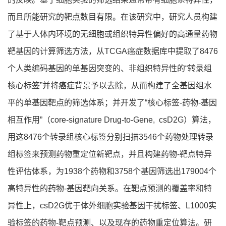
而且所能研究的靶点数目有限。在该研究中，研究人员构建
了基于人体内环境的无细胞或组织特异性偏好的高通量药物
靶基因的计算筛选方法，从TCGA癌症数据库中提取了8476
个人类编码基因的单基因突变的、非组织特异性的“转录组
核心标签”并将癌症背景予以去除，从而构建了全基因组水
平的单基因靶点的筛选体系；并开发了“核心标签-药物-基因
相互作用”（core-signature Drug-to-Gene, csD2G）算法，
用这8476个转录组核心标签分别扫描3546个药物处理转录
组标签来预测药物重定位新靶点，并且构建药物-靶点特异
性评估体系，为1938个药物和3758个基因筛选出179004个
高特异性的药物-基因靶向关系。在靶点预测的覆盖率和特
异性上，csD2G优于体外细胞实验基因干扰标签、L1000实
验标签的药物-靶点预测、以及现存的药物重定位算法。研