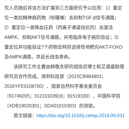
究人员随后将该方法扩展到三方面研究予以应用：1）重定
位一类抗精神病药物（吩噻嗪）去抑制TGF-β信号通路；
2）重定位一类降血压药（钙离子通道拮抗剂）去激活
AMPK、抑制AKT信号通路，并用临床电子病历验证；3）
重定位并功能验证7个药物去特异选择性地靶向AKT-FOXO
及AMPK通路，并延长线虫寿命。
该研究工作主要由韩敬东研究组徐迟博士和艾道盛助理
研究员合作完成，得到科技部（2015CB964803；
2016YFE0108700）、国家自然科学基金委员会
（91749205；31210103916；91519330）、中国科学院
（XDB19020301；XDA01010303）的资助。
原文链接：
https://doi.org/10.1016/j.celrep.2018.09.031