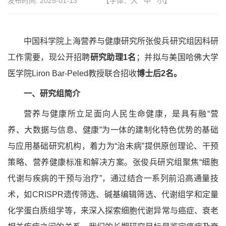
发布时间:
2025-01-13
【字体：
大
中
小
】
中国科学院上海营养与健康研究所张俊兵研究组因科研
工作需要，现公开招聘
研究助理
1名
；并拟与美国哈佛大学
医学院
Liron Bar-Peled教授联合招收
博士后
2名。
一、研究组简介
营养与健康所立足面向人民生命健康，是具有融
“营
养、大数据与信息、健康”为一体的建制化特色优势的基础
与应用基础研究机构，着力为“治未病”提供原创理论、干预
策略、营养健康标准和解决方案。张俊兵研究组聚焦“细胞
代谢与疾病的干预与治疗”，通过结合一系列前沿高通量技
术，如CRISPR遗传筛选、碱基编辑筛选、代谢组学和定量
化学蛋白质组学等，来深入探索细胞代谢异常与癌症、衰老