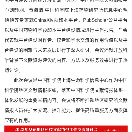
务平台建设等问题开展交流与讨论。中国科学院文献情报中
心刘静羽、贾海清
,
中国科学院上海药物
研究
所信息中心毛
艳艳等专家就
ChinaXiv
预印本平台
、PubScholar
公益
平台
以及
中国药物科学预印本平台建设情况进行主旨报告。与会
代表就平台建设对作者
、读者和学术交流的
作用
价值
以及
平
台建设的困难与未来发展进行了深入研讨
。
会议还就开放科
学背景下文献资源建设的内容、方法以及服务效果进行了热
烈讨论。
此次会议是中国科学院上海生命科学信息中心作为中国
科学院地区文献情报枢纽，落实中国科学院文献情报体系一
体化发展的重要
举措
内容。会议将不断推动地区研究所文献
情报人员在扩大交流、提升能力
、
提供高质量服务方面发挥
应有的作用。