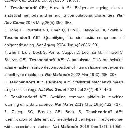
Cancer Cell
2025 Mar;43(3):380–397.e7.
2.
Teschendorff AE*
, Horvath S*. Epigenetic ageing clocks:
statistical methods and emerging computational challenges.
Nat
Rev Genet
2025 May;26(5):350–368.
3. Tong H, Dwaraka VB, Chen Q, Luo Q, Lasky-Su JA, Smith R,
Teschendorff AE*
. Quantifying the stochastic component of
epigenetic aging.
Nat Aging
2024 Jun;4(6):886–901.
4. Zhu T, Liu J, Beck S, Pan S, Capper D, Lechner M, Thirlwell C,
Breeze CE*,
Teschendorff AE*
. A pan-tissue DNA methylation
atlas enables in silico decomposition of human tissue methylomes
at cell-type resolution.
Nat Methods
2022 Mar;19(3):296–306.
5.
Teschendorff AE*
, Feinberg AP*. Statistical mechanics meets
single-cell biology.
Nat Rev Genet
2021 Jul;22(7):459–476.
6.
Teschendorff AE*
. Avoiding common pitfalls in machine
learning omic data science.
Nat Mater
2019 May;18(5):422–427.
7. Zheng SC, Breeze CE, Beck S,
Teschendorff AE*
.
Identification of differentially methylated cell types in epigenome-
wide association studies.
Nat Methods
2018 Dec;15(12):1059–