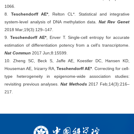
1066.
8.
Teschendorff AE*
, Relton CL*. Statistical and integrative
system-level analysis of DNA methylation data.
Nat Rev Genet
2018 Mar;19(3):129–147.
9.
Teschendorff AE*
, Enver T. Single-cell entropy for accurate
estimation of differentiation potency from a cell's transcriptome.
Nat Commun
2017 Jun;8:15599.
10. Zheng SC, Beck S, Jaffe AE, Koestler DC, Hansen KD,
Houseman AE, Irizarry RA,
Teschendorff AE*
. Correcting for cell-
type heterogeneity in epigenome-wide association studies:
revisiting previous analyses.
Nat Methods
2017 Feb;14(3):216–
217.