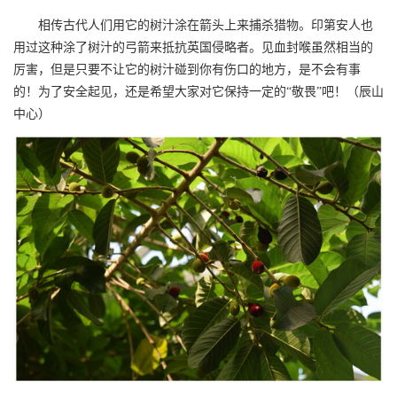
相传古代人们用它的树汁涂在箭头上来捕杀猎物。印第安人也
用过这种涂了树汁的弓箭来抵抗英国侵略者。见血封喉虽然相当的
厉害，但是只要不让它的树汁碰到你有伤口的地方，是不会有事
的！为了安全起见，还是希望大家对它保持一定的“敬畏”吧！（辰山
中心）