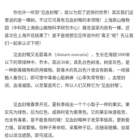
你也许一听到“见血封喉”，就以为到了武侠的世界！其实我们这
里说的是一棵树。不过它可真有见血封喉的本领哦！上海辰山植物
园（中科院上海辰山植物科学研究中心）展览温室内就有一棵，还
首次在上海开花结果了！是不是很想见见传说中的“毒王”呢？先让我
们一起来认识下吧！
见血封喉又名箭毒木（
Antiaris toxicaria
），生长在海拔
1000米
以下的常绿林中，乔木，高达
30米
；具乳白色树液，树皮灰色，是
一种剧毒植物和药用植物。箭毒木的乳白色汁液含有剧毒，一经接
触人畜伤口，即可使中毒者心脏麻痹（心率失常导致），血管封
闭，血液凝固，以至窒息死亡，所以人们又称它为“见血封喉”。
见血封喉春季开花，夏秋季结出一个个小梨子一样的果实。果
实先为绿色，后为红色，成熟时变为紫黑色。它的果实味道极苦，
也含有毒素，是不能食用的哦！见血封喉种子发芽率极高，更新能
力强，容易繁殖。但种子寿命短，采集种子后，应随采随播，幼苗
给以适当遮荫，即可成活。