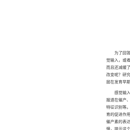
为了回答这
觉输入，或
而且还减缓
改变呢？研
层在发育早
感觉输入是
报道在催产
特征识别等
育的促进作
催产素的表
慢，提示这