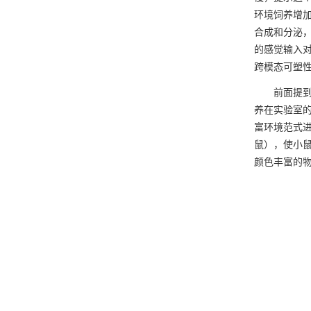
环境饲养增
合成和分泌
的感觉输入
跨模态可塑
前面提到的
养在实验室
富环境范式
鼠），使小
颜色丰富的