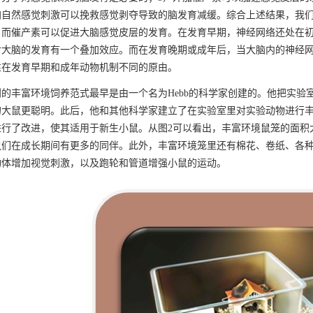
加自然感觉刺激可以挽救感觉剥夺导致的脑发育减缓。综合上述结果，我
，而催产素可以促进大脑感觉皮层的发育。在发育早期，神经网络还处在
对大脑的发育有一个叠加效应。而在发育晚期或成年后，当大脑内的神经
性在发育早期和成年动物机制不同的原由。
丰富环境饲养范式最早是由一个名为Hebb的科学家创建的。他把实验
的大鼠更聪明。此后，他和其他科学家建立了在实验室里对实验动物进行
进行了改进，使其适用于新生小鼠。从图2可以看出，丰富环境鼠笼的面积
鼠们在成长期间有更多的同伴。此外，丰富环境笼里还有棉花、卷纸、各
物体增加视觉刺激，以及跑轮和管道增强小鼠的运动。