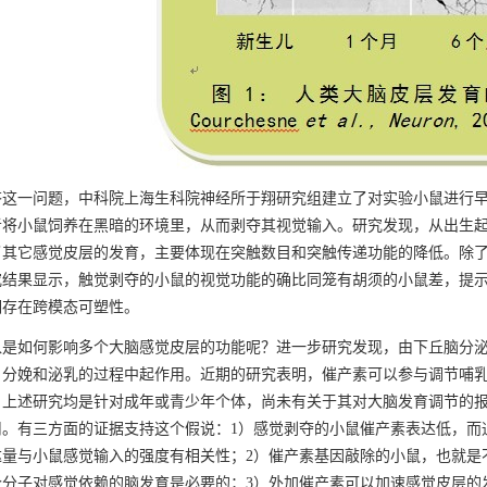
一问题，中科院上海生科院神经所于翔研究组建立了对实验小鼠进行早
者将小鼠饲养在黑暗的环境里，从而剥夺其视觉输入。研究发现，从出生
了其它感觉皮层的发育，主要体现在突触数目和突触传递功能的降低。除
究结果显示，触觉剥夺的小鼠的视觉功能的确比同笼有胡须的小鼠差，提
期存在跨模态可塑性。
如何影响多个大脑感觉皮层的功能呢？进一步研究发现，由下丘脑分泌
、分娩和泌乳的过程中起作用。近期的研究表明，催产素可以参与调节哺
。上述研究均是针对成年或青少年个体，尚未有关于其对大脑发育调节的
用。有三方面的证据支持这个假说：1）感觉剥夺的小鼠催产素表达低，而
达量与小鼠感觉输入的强度有相关性；2）催产素基因敲除的小鼠，也就是
个分子对感觉依赖的脑发育是必要的；3）外加催产素可以加速感觉皮层的