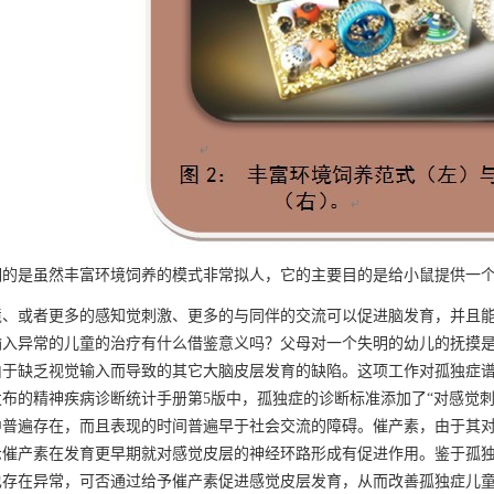
是虽然丰富环境饲养的模式非常拟人，它的主要目的是给小鼠提供一个
或者更多的感知觉刺激、更多的与同伴的交流可以促进脑发育，并且能
输入异常的儿童的治疗有什么借鉴意义吗？父母对一个失明的幼儿的抚摸是
由于缺乏视觉输入而导致的其它大脑皮层发育的缺陷。这项工作对孤独症
布的精神疾病诊断统计手册第5版中，孤独症的诊断标准添加了“对感觉
中普遍存在，而且表现的时间普遍早于社会交流的障碍。催产素，由于其
示催产素在发育更早期就对感觉皮层的神经环路形成有促进作用。鉴于孤
也存在异常，可否通过给予催产素促进感觉皮层发育，从而改善孤独症儿