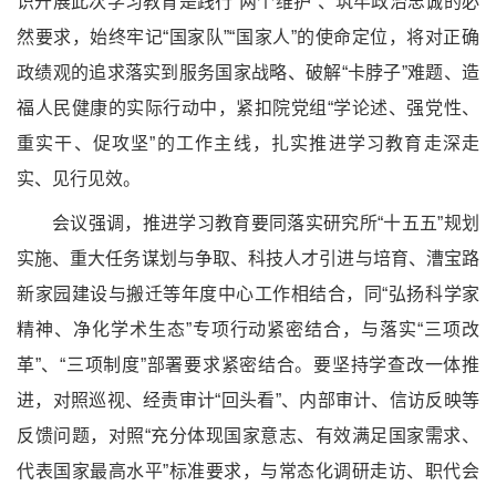
识开展此次学习教育是践行
“
两个维护
”
、筑牢政治忠诚的必
然要求，始终牢记
“
国家队
”“
国家人
”
的使命定位，将对正确
政绩观的追求落实到服务国家战略、破解
“
卡脖子
”
难题、造
福人民健康的实际行动中
，
紧扣院党组
“
学论述、强党性、
重实干、促攻坚
”
的工作主线，扎实推进学习教育走深走
实、见行见效。
会议
强调
，
推进学习教育要
同
落实
研究所
“十五五”规划
实施、
重大任务谋划与争取、科技人才引进与培育、漕宝路
新家园建设与搬迁等
年度
中心工
作相
结合，同
“
弘扬科学家
精神、净化学术生态
”
专项行动紧密结合，与落实
“
三项改
革
”
、
“
三项制度
”
部署要求紧密结合
。要
坚持学查改一体推
进，
对照巡视、经责审计
“回头看”、内部审计、信访反映等
反馈问题，对照“充分体现国家意志、有效满足国家需求、
代表国家最高水平”标准要求，与常态化调研走访、职代会