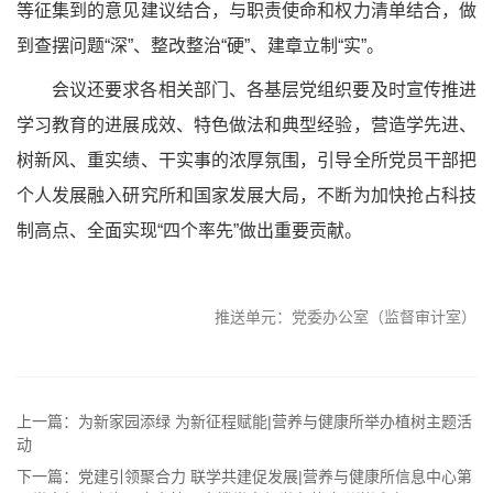
等征集到的意见建议结合，与职责使命和权力清单结合，
做
到查摆问题
“
深
”
、整改整治
“
硬
”
、建章立制
“
实
”
。
会议还要求各相关部门、各基层党组织要
及时宣传推进
学习教育的进展成效、特色做法和典型经验，营造学先进、
树新风、重实绩、干实事的浓厚氛围，引导
全所
党员干部把
个人发展融入研究所和国家发展大局，
不断为加快抢占科技
制高点、全面实现
“四个率先”做出重要贡献
。
推送单元：党委办公室（监督审计室）
上一篇：为新家园添绿 为新征程赋能|营养与健康所举办植树主题活
动
下一篇：党建引领聚合力 联学共建促发展|营养与健康所信息中心第