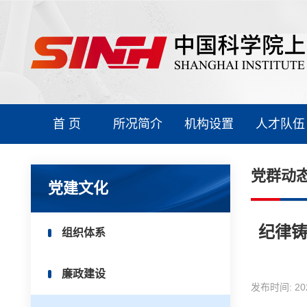
首 页
所况简介
机构设置
人才队伍
党群动
党建文化
纪律
组织体系
廉政建设
发布时间:
20