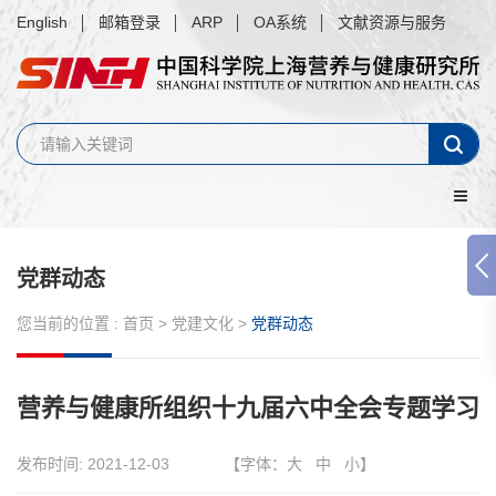
English
邮箱登录
ARP
OA系统
文献资源与服务
党群动态
您当前的位置 :
首页
>
党建文化
>
党群动态
营养与健康所组织十九届六中全会专题学习
发布时间:
2021-12-03
【字体：
大
中
小
】