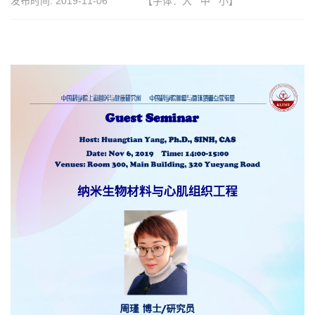
发布时间:
2019-11-06
【字体：
大
中
小
】